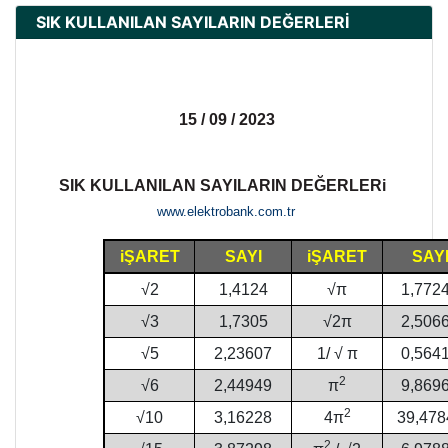
SIK KULLANILAN SAYILARIN DEĞERLERİ
15 / 09 / 2023
SIK KULLANILAN SAYILARIN DEĞERLERi
www.elektrobank.com.tr
iŞARET
SAYI
iŞARET
SAY
√2
1,4124
√π
1,772
√3
1,7305
√2π
2,506
√5
2,23607
1/ √ π
0,564
2
√6
2,44949
π
9,869
2
√10
3,16228
4π
39,478
2