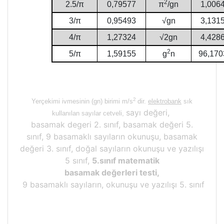
2
2.5/π
0,79577
π
/gn
1,006
3/π
0,95493
√gn
3,131
4/π
1,27324
√2gn
4,428
2
5/π
1,59155
g
n
96,170
2
Yerçekimi ivmesinin (gn) birimi m/s
dir.
elektrobank
sık
sayı değeri,
kullanılan sayılar cetveli,
basamak degeri 2. sınıf, basamak değeri 5.
sınıf, 9 basamaklı sayıların okunuşu, basamak
değeri 3. sınıf, doğal sayıların okunuşu ve yazılışı
5 sınıf,
5.sınıf matematik
basamak değerleri testi,
9 basamaklı sayıların, okunuşu ve yazılışı 5. sınıf