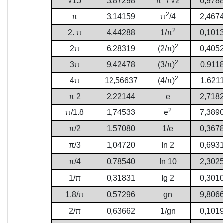
√15
3,87298
π
/ √2
6,978
2
π
3,14159
π
/4
2,467
2
2. π
4,44288
1/π
0,101
2
2π
6,28319
(2/π)
0,405
2
3π
9,42478
(3/π)
0,911
2
4π
12,56637
(4/π)
1,621
π 2
2,22144
e
2,718
2
π/1.8
1,74533
e
7,389
π/2
1,57080
1/e
0,367
π/3
1,04720
In 2
0,693
π/4
0,78540
In 10
2,302
1/π
0,31831
Ig 2
0,301
1.8/π
0,57296
gn
9,806
2/π
0,63662
1/gn
0,101