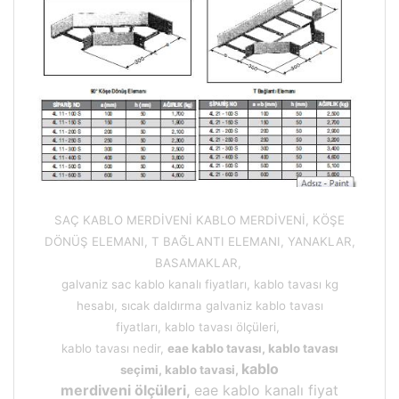
SAÇ KABLO MERDİVENİ KABLO MERDİVENİ, KÖŞE
DÖNÜŞ ELEMANI, T BAĞLANTI ELEMANI, YANAKLAR,
BASAMAKLAR,
galvaniz sac kablo kanalı fiyatları, kablo tavası kg
hesabı, sıcak daldırma galvaniz kablo tavası
fiyatları, kablo tavası ölçüleri,
kablo tavası nedir,
eae kablo tavası, kablo tavası
kablo
seçimi, kablo tavasi,
merdiveni ölçüleri,
eae kablo kanalı fiyat