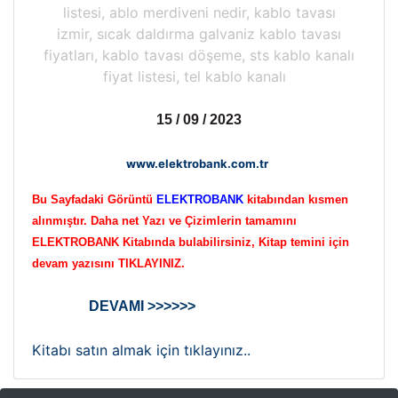
listesi, ablo merdiveni nedir, kablo tavası
izmir, sıcak daldırma galvaniz kablo tavası
fiyatları, kablo tavası döşeme, sts kablo kanalı
fiyat listesi, tel kablo kanalı
15 / 09 / 2023
www.elektrobank.com.tr
Bu Sayfadaki Görüntü
ELEKTROBANK
kitabından kısmen
alınmıştır. Daha net Yazı ve Çizimlerin tamamını
ELEKTROBANK Kitabında bulabilirsiniz, Kitap temini için
devam yazısını TIKLAYINIZ.
DEVAMI >>>>>>
Kitabı satın almak için tıklayınız..