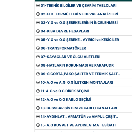
01-TEKNİK BİLGİLER VE ÇEVRİM TABLOLARI
02-ELK. FORMÜLLERİ VE DEVRE ANALİZLERİ
03-Y.G ve O.G ŞEBEKELERİNİN İNCELENMESİ
04-KISA DEVRE HESAPLARI
05-Y.G ve O.G ŞEBEKE.. AYIRICI ve KESİCİLER
06-TRANSFORMATÖRLER
07-SAYAÇLAR VE ÖLÇÜ ALETLERİ
08-HATLARIN KORUNMASI VE PARAFUDR
09-SİGORTA,PAKO ŞALTER VE TERMİK ŞALT..
10-A.G ve A.G_O.G İLETKEN MONTAJLARI
11-A.G ve O.G DİREK SEÇİMİ
12-A.G ve O.G KABLO SEÇİMİ
13-BUSSBAR SİSTEM ve KABLO KANALLARI
14-AYDINLAT.. ARMATÜR ve AMPUL ÇEŞİT..
15-A.G KUVVET VE AYDINLATMA TESİSATI