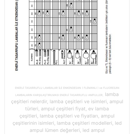
ENERJİ TASARRUFLU LAMBALAR İLE ENKENDESAN ( FLEMANLI ) ve FLUORESAN
lamba
LAMBALARIN KARŞILAŞTIRILMASI ENERJİ TASARRUFLU AMPULLER,
çeşitleri nelerdir, lamba çeşitleri ve isimleri, ampul
türleri, ampul çeşitleri fiyat, ev lamba
çeşitleri, lamba çeşitleri ve fiyatları, ampul
çeşitlerinin isimleri, lamba çeşitleri modelleri, led
ampul lümen değerleri, led ampul