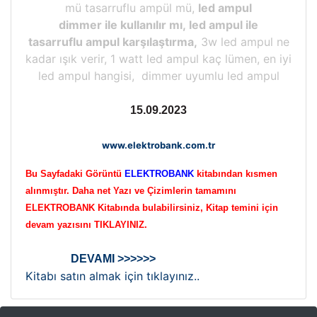
mü tasarruflu ampül mü,
led ampul
dimmer ile kullanılır mı, led ampul ile
tasarruflu ampul karşılaştırma,
3w led ampul ne
kadar ışık verir, 1 watt led ampul kaç lümen, en iyi
led ampul hangisi, dimmer uyumlu led ampul
15.09.2023
www.elektrobank.com.tr
Bu Sayfadaki Görüntü
ELEKTROBANK
kitabından kısmen
alınmıştır. Daha net Yazı ve Çizimlerin tamamını
ELEKTROBANK Kitabında bulabilirsiniz, Kitap temini için
devam yazısını TIKLAYINIZ.
DEVAMI >>>>>>
Kitabı satın almak için tıklayınız..