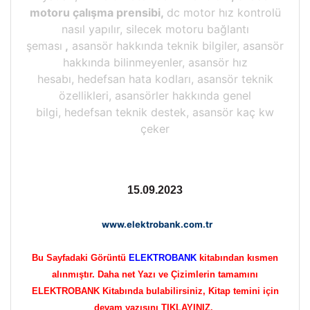
motoru çalışma prensibi,
dc motor hız kontrolü
nasıl yapılır, silecek motoru bağlantı
şeması
,
asansör hakkında teknik bilgiler, asansör
hakkında bilinmeyenler, asansör hız
hesabı, hedefsan hata kodları, asansör teknik
özellikleri, asansörler hakkında genel
bilgi, hedefsan teknik destek, asansör kaç kw
çeker
15.09.2023
www.elektrobank.com.tr
Bu Sayfadaki Görüntü
ELEKTROBANK
kitabından kısmen
alınmıştır. Daha net Yazı ve Çizimlerin tamamını
ELEKTROBANK Kitabında bulabilirsiniz, Kitap temini için
devam yazısını TIKLAYINIZ.