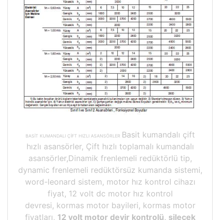
Basit kumandalı çift
BASİT KUMANDALI ÇİFT HIZLI ASANSÖRLER
hızlı asansörler, Çift hızlı toplamalı kumandalı
asansörler,Dinamik frenlemeli redüktörlü tip,
dynamic frenlemeli redüktörsüz kumanda sistemi,
word-leonard sistem, motor hız kontrol cihazı
fiyat, 12 volt dc motor hız kontrol
devresi, kormas motor bayileri, kormas motor
fiyatları,
12 volt motor devir kontrolü, silecek