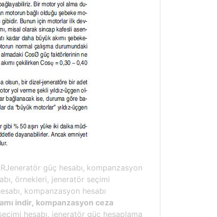
eneratör güç hesabı,
kompanzasyon
bı, örnekleri, jeneratör seçimi
esabı, kompanzasyon hesabı
amı indir, kompanzasyon ceza
eçimi hesabı, jeneratör güç hesaplama