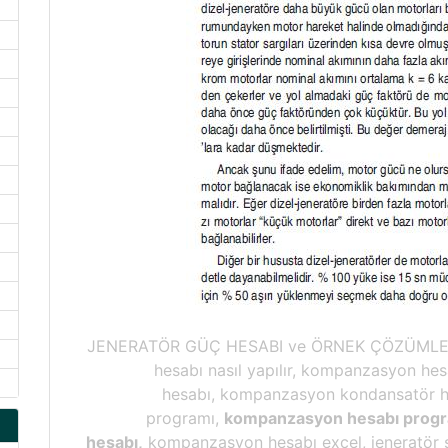
JENERATÖR GÜÇ HESABI ve ÖRNEK ÇÖZÜMLERJ
hesabı nasıl yapılır, kompanzasyon hesa
hesabı, kompanzasyon kondansatör h
programı,
kompanzasyon hesabı progr
hesabı,
kompanzasyon hesabı excel, jeneratör s