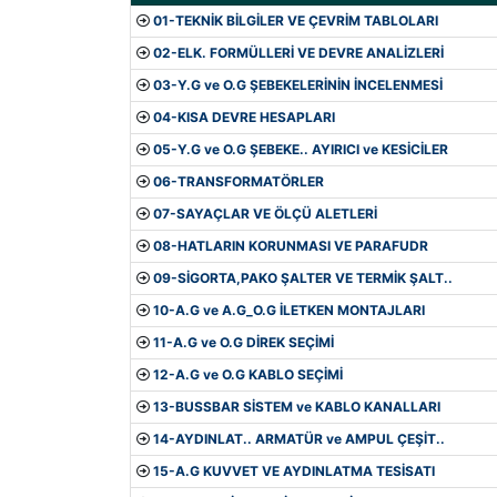
01-TEKNİK BİLGİLER VE ÇEVRİM TABLOLARI
02-ELK. FORMÜLLERİ VE DEVRE ANALİZLERİ
03-Y.G ve O.G ŞEBEKELERİNİN İNCELENMESİ
04-KISA DEVRE HESAPLARI
05-Y.G ve O.G ŞEBEKE.. AYIRICI ve KESİCİLER
06-TRANSFORMATÖRLER
07-SAYAÇLAR VE ÖLÇÜ ALETLERİ
08-HATLARIN KORUNMASI VE PARAFUDR
09-SİGORTA,PAKO ŞALTER VE TERMİK ŞALT..
10-A.G ve A.G_O.G İLETKEN MONTAJLARI
11-A.G ve O.G DİREK SEÇİMİ
12-A.G ve O.G KABLO SEÇİMİ
13-BUSSBAR SİSTEM ve KABLO KANALLARI
14-AYDINLAT.. ARMATÜR ve AMPUL ÇEŞİT..
15-A.G KUVVET VE AYDINLATMA TESİSATI