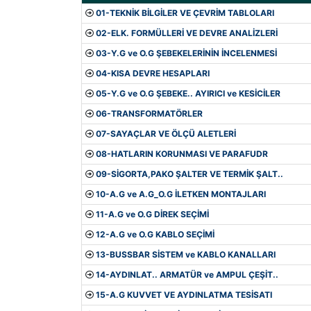
01-TEKNİK BİLGİLER VE ÇEVRİM TABLOLARI
02-ELK. FORMÜLLERİ VE DEVRE ANALİZLERİ
03-Y.G ve O.G ŞEBEKELERİNİN İNCELENMESİ
04-KISA DEVRE HESAPLARI
05-Y.G ve O.G ŞEBEKE.. AYIRICI ve KESİCİLER
06-TRANSFORMATÖRLER
07-SAYAÇLAR VE ÖLÇÜ ALETLERİ
08-HATLARIN KORUNMASI VE PARAFUDR
09-SİGORTA,PAKO ŞALTER VE TERMİK ŞALT..
10-A.G ve A.G_O.G İLETKEN MONTAJLARI
11-A.G ve O.G DİREK SEÇİMİ
12-A.G ve O.G KABLO SEÇİMİ
13-BUSSBAR SİSTEM ve KABLO KANALLARI
14-AYDINLAT.. ARMATÜR ve AMPUL ÇEŞİT..
15-A.G KUVVET VE AYDINLATMA TESİSATI