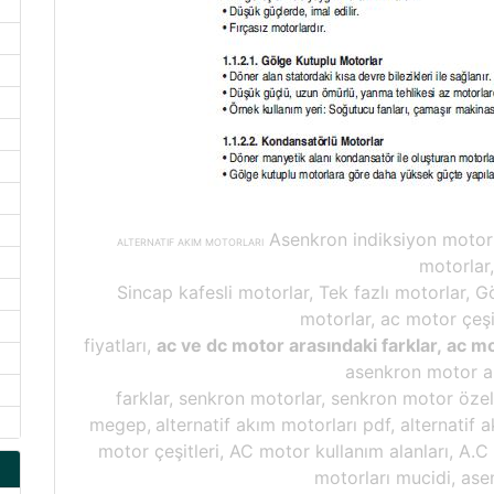
Asenkron indiksiyon motorlar
ALTERNATIF AKIM MOTORLARI
motorlar,
Sincap kafesli motorlar, Tek fazlı motorlar, 
motorlar, ac motor çeşi
fiyatları,
ac ve dc motor arasındaki farklar, ac mot
asenkron motor a
farklar, senkron motorlar, senkron motor özel
megep,
alternatif akım motorları pdf, alternatif
motor çeşitleri, AC motor kullanım alanları, A.C
motorları mucidi, as