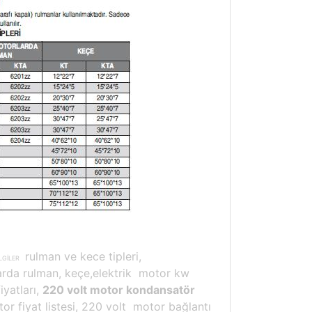
rulman ve kece tipleri,
İLGİLER
arda rulman, keçe,elektrik motor kw
iyatları,
220 volt motor kondansatör
tor fiyat listesi, 220 volt motor bağlantı