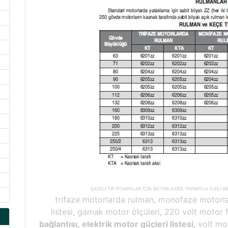
ŞASELİ TİP POMPALAR İÇİN BETON KAİDE YAPIMIYLA İLGİLİ B
trifaze motorlarda rulman, monofaze motorl
listesi, gamak motor ölçüleri, 220 volt motor f
bağlantısı, elektrik motor güçleri listesi,
volt mo