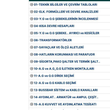
01-TEKNİK BİLGİLER VE ÇEVRİM TABLOLARI
02-ELK. FORMÜLLERİ VE DEVRE ANALİZLERİ
03-Y.G ve O.G ŞEBEKELERİNİN İNCELENMESİ
04-KISA DEVRE HESAPLARI
05-Y.G ve O.G ŞEBEKE.. AYIRICI ve KESİCİLER
06-TRANSFORMATÖRLER
07-SAYAÇLAR VE ÖLÇÜ ALETLERİ
08-HATLARIN KORUNMASI VE PARAFUDR
09-SİGORTA,PAKO ŞALTER VE TERMİK ŞALT..
10-A.G ve A.G_O.G İLETKEN MONTAJLARI
11-A.G ve O.G DİREK SEÇİMİ
12-A.G ve O.G KABLO SEÇİMİ
13-BUSSBAR SİSTEM ve KABLO KANALLARI
14-AYDINLAT.. ARMATÜR ve AMPUL ÇEŞİT..
15-A.G KUVVET VE AYDINLATMA TESİSATI