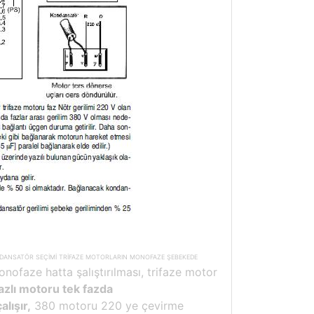
NDANSATÖR SEÇİMİ TRİFAZE MOTORLARIN MONOFAZE ŞEBEKEDE
nofaze hatta şalıştırılması, trifaze motor
azlı motoru tek fazda
lışır,
380 motoru 220 ye çevirme