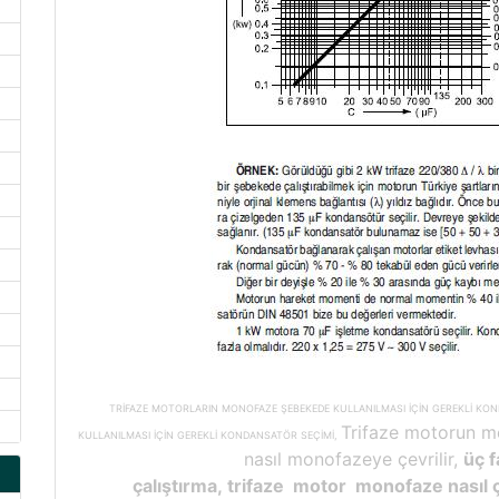
TRİFAZE MOTORLARIN MONOFAZE ŞEBEKEDE KULLANILMASI İÇİN GEREKLİ KO
Trifaze motorun mo
KULLANILMASI İÇİN GEREKLİ KONDANSATÖR SEÇİMİ,
nasıl monofazeye çevrilir,
üç f
çalıştırma, trifaze motor monofaze nasıl ça