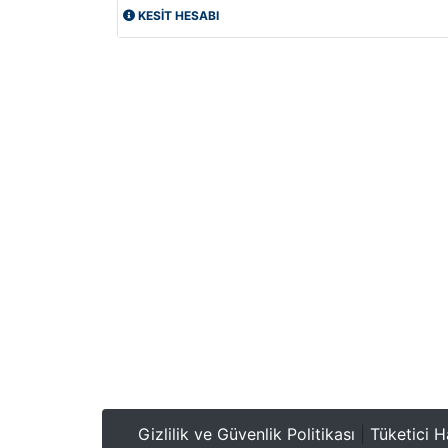
KESİT HESABI
Gizlilik ve Güvenlik Politikası
|
Tüketici H