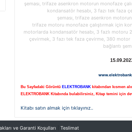
şeması, trifaze asenkron motorun monofaze çalış
kondansatör hesabı, 3 fazı tek faza ç
şeması, trifaze asenkron motorun
trifaze motoru monofaze çalıştırmak için kon
motorlarda kondansatör hesabı, 3 fazlı motoru 2
çevirmek, 3 fazı tek faza çevirme, 380 motor 
bağlantı şem
15.09.202
www.elektrobank
Bu Sayfadaki Görüntü
ELEKTROBANK
kitabından kısmen alın
ELEKTROBANK Kitabında bulabilirsiniz, Kitap temini için d
Kitabı satın almak için tıklayınız..
akları ve Garanti Koşulları
|
Teslimat