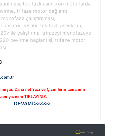
tırılması, tek fazlı asenkron motorlarda
evirme
,
trifaze motor bağlantı
 monofaze çalıştırılması,
dansatör hesabı, tek fazlı asenkron,
20v ile çalıştırma, trifazeyi monofazeye
220 cevirme baglantisi, trifaze motor
ası
3
.com.tr
mıştır. Daha net Yazı ve Çizimlerin tamamını
evam yazısını TIKLAYINIZ.
DEVAMI >>>>>>