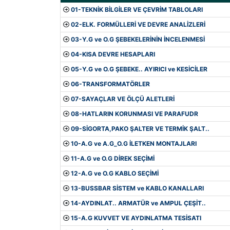
01-TEKNİK BİLGİLER VE ÇEVRİM TABLOLARI
02-ELK. FORMÜLLERİ VE DEVRE ANALİZLERİ
03-Y.G ve O.G ŞEBEKELERİNİN İNCELENMESİ
04-KISA DEVRE HESAPLARI
05-Y.G ve O.G ŞEBEKE.. AYIRICI ve KESİCİLER
06-TRANSFORMATÖRLER
07-SAYAÇLAR VE ÖLÇÜ ALETLERİ
08-HATLARIN KORUNMASI VE PARAFUDR
09-SİGORTA,PAKO ŞALTER VE TERMİK ŞALT..
10-A.G ve A.G_O.G İLETKEN MONTAJLARI
11-A.G ve O.G DİREK SEÇİMİ
12-A.G ve O.G KABLO SEÇİMİ
13-BUSSBAR SİSTEM ve KABLO KANALLARI
14-AYDINLAT.. ARMATÜR ve AMPUL ÇEŞİT..
15-A.G KUVVET VE AYDINLATMA TESİSATI