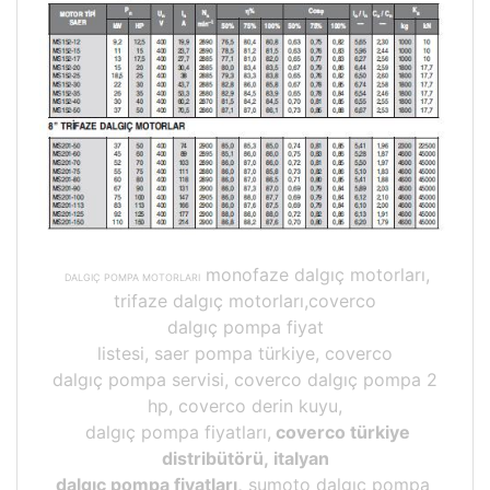
monofaze dalgıç motorları,
DALGIÇ POMPA MOTORLARI
trifaze dalgıç motorları,coverco
dalgıç pompa fiyat
listesi, saer pompa türkiye, coverco
dalgıç pompa servisi, coverco dalgıç pompa 2
hp, coverco derin kuyu,
dalgıç pompa fiyatları,
coverco türkiye
distribütörü, italyan
dalgıç pompa fiyatları,
sumoto dalgıç pompa