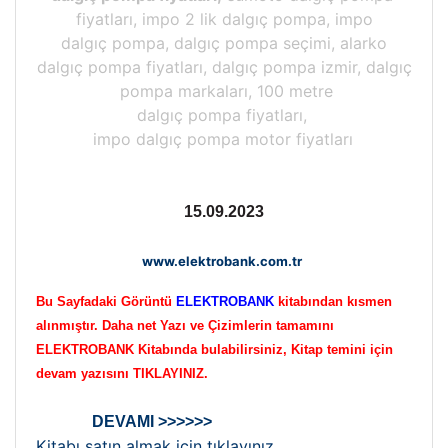
fiyatları, impo 2 lik dalgıç pompa, impo
dalgıç pompa, dalgıç pompa seçimi, alarko
dalgıç pompa fiyatları, dalgıç pompa izmir, dalgıç
pompa markaları, 100 metre
dalgıç pompa fiyatları,
impo dalgıç pompa motor fiyatları
15.09.2023
www.elektrobank.com.tr
Bu Sayfadaki Görüntü
ELEKTROBANK
kitabından kısmen
alınmıştır. Daha net Yazı ve Çizimlerin tamamını
ELEKTROBANK Kitabında bulabilirsiniz, Kitap temini için
devam yazısını TIKLAYINIZ.
DEVAMI >>>>>>
Kitabı satın almak için tıklayınız..