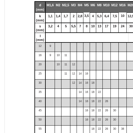
d
M1,6
M2
M2,5
M3
M4
M5
M6
M8
M10
M12
M16
M2
(mm)
3,5
10
k
1,1
1,4
1,7
2
2,8
4
5,3
6,4
7,5
12,
(mm)
s
3,2
4
5
5,5
7
8
10
13
17
19
24
30
(mm)
I
(mm)
12
9
16
9
10
11
20
10
11
12
25
11
12
14
16
30
12
14
16
18
35
14
16
18
22
40
14
16
18
22
26
45
16
18
22
26
30
50
16
18
22
26
30
55
18
22
26
30
38