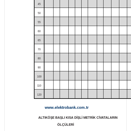
45
50
55
60
65
70
80
90
100
110
120
www.elektrobank.com.tr
ALTIKÖŞE BAŞLI KISA DİŞLİ METRİK CİVATALARIN
ÖLÇÜLERİ