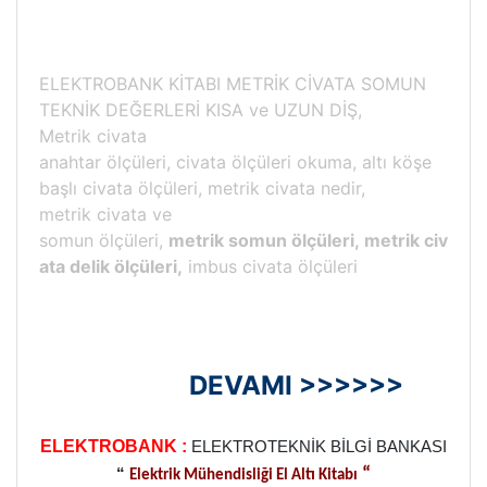
ELEKTROBANK KİTABI METRİK CİVATA SOMUN
TEKNİK DEĞERLERİ KISA ve UZUN DİŞ,
Metrik civata
anahtar ölçüleri, civata ölçüleri okuma, altı köşe
başlı civata ölçüleri, metrik civata nedir,
metrik civata ve
somun ölçüleri,
metrik somun ölçüleri, metrik civ
ata delik ölçüleri,
imbus civata ölçüleri
DEVAMI >>>>>>
ELEKTROBANK :
ELEKTROTEKNİK BİLGİ BANKASI
“
“
Elektrik Mühendisliği El Altı Kitabı