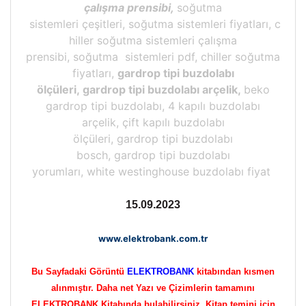
çalışma prensibi,
soğutma
sistemleri çeşitleri, soğutma sistemleri fiyatları, c
hiller soğutma sistemleri çalışma
prensibi, soğutma sistemleri pdf, chiller soğutma
fiyatları,
gardrop tipi buzdolabı
ölçüleri, gardrop tipi buzdolabı arçelik,
beko
gardrop tipi buzdolabı, 4 kapılı buzdolabı
arçelik, çift kapılı buzdolabı
ölçüleri, gardrop tipi buzdolabı
bosch, gardrop tipi buzdolabı
yorumları, white westinghouse buzdolabı fiyat
15.09.2023
www.elektrobank.com.tr
Bu Sayfadaki Görüntü
ELEKTROBANK
kitabından kısmen
alınmıştır. Daha net Yazı ve Çizimlerin tamamını
ELEKTROBANK Kitabında bulabilirsiniz, Kitap temini için