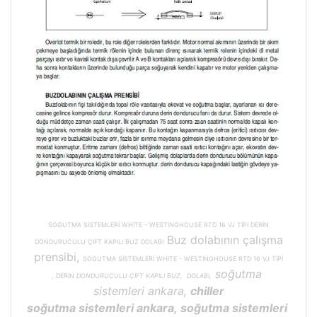
SOGUTMA SİSTEMLERİ WHITE - WESTINGHOUSE RTD 16 VJ TİPİ DERİN
Buz dolabının çalışma
DONDURUCULU ÇİFT KAPILI BUZ DOLABI
prensibi,
SOGUTMA SİSTEMLERİ WHITE - WESTINGHOUSE RTD 16 VJ TİPİ
soğutma
, DERİN
DONDURUCULU ÇİFT KAPILI BUZ, DOLABI,
sistemleri ankara,
chiller
soğutma sistemleri ankara, soğutma sistemleri