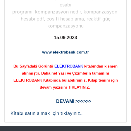
esabı
programı, kompanzasyon nedir, kompanzasyon
hesabı pdf, cos fi hesaplama, reaktif güç
kompanzasyonu
15.09.2023
www.elektrobank.com.tr
Bu Sayfadaki Görüntü
ELEKTROBANK
kitabından kısmen
alınmıştır. Daha net Yazı ve Çizimlerin tamamını
ELEKTROBANK Kitabında bulabilirsiniz, Kitap temini için
devam yazısını TIKLAYINIZ.
DEVAMI >>>>>>
Kitabı satın almak için tıklayınız..