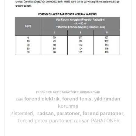
FROEND EU AKTİF PARATÖNER, KORUMA YARI
forend elektrik, forend tenis, yıldırımdan
ÇAPI,
korunma
sistemleri,
radsan, paratoner, forend paratoner,
forend petex paratoner, radsan PARATÖNER