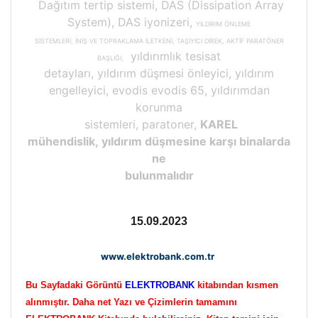
Dağıtım tertip sistemi, DAS (Dissipation Array
System), DAS iyonizeri,
YILDIRIM ÖNLEME
SİSTEMLERİ, İNİŞ VE TOPRAKLAMA İLETKENİ, TAŞIYICI DİREK, AKTİF PARATÖNER
yıldırımlık tesisat
BAŞLIĞI,
detayları, yıldırım düşmesi önleyici, yıldırım
engelleyici, evodis evodis 65, yıldırımdan
korunma
sistemleri, paratoner,
KAREL
mühendislik, yıldırım düşmesine karşı binalarda
ne
bulunmalıdır
15.09.2023
www.elektrobank.com.tr
Bu Sayfadaki Görüntü
ELEKTROBANK
kitabından kısmen
alınmıştır. Daha net Yazı ve Çizimlerin tamamını