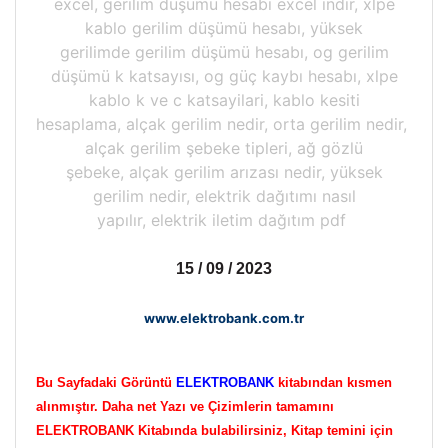
excel, gerilim düşümü hesabı excel indir, xlpe
kablo gerilim düşümü hesabı, yüksek
gerilimde gerilim düşümü hesabı, og gerilim
düşümü k katsayısı, og güç kaybı hesabı, xlpe
kablo k ve c katsayilari, kablo kesiti
hesaplama, alçak gerilim nedir, orta gerilim nedir,
alçak gerilim şebeke tipleri, ağ gözlü
şebeke, alçak gerilim arızası nedir, yüksek
gerilim nedir, elektrik dağıtımı nasıl
yapılır, elektrik iletim dağıtım pdf
15 / 09 / 2023
www.elektrobank.com.tr
Bu Sayfadaki Görüntü
ELEKTROBANK
kitabından kısmen
alınmıştır. Daha net Yazı ve Çizimlerin tamamını
ELEKTROBANK Kitabında bulabilirsiniz, Kitap temini için