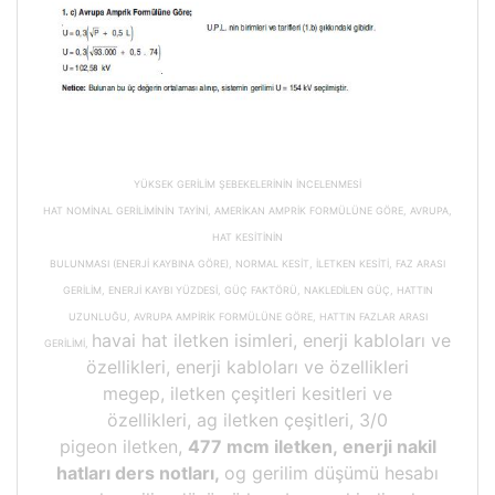
YÜKSEK GERİLİM ŞEBEKELERİNİN İNCELENMESİ
HAT NOMİNAL GERİLİMİNİN TAYİNİ, AMERİKAN AMPRİK FORMÜLÜNE GÖRE, AVRUPA,
HAT KESİTİNİN
BULUNMASI (ENERJİ KAYBINA GÖRE), NORMAL KESİT, İLETKEN KESİTİ, FAZ ARASI
GERİLİM, ENERJİ KAYBI YÜZDESİ, GÜÇ FAKTÖRÜ, NAKLEDİLEN GÜÇ, HATTIN
UZUNLUĞU, AVRUPA AMPİRİK FORMÜLÜNE GÖRE, HATTIN FAZLAR ARASI
havai hat iletken isimleri, enerji kabloları ve
GERİLİMİ,
özellikleri, enerji kabloları ve özellikleri
megep, iletken çeşitleri kesitleri ve
özellikleri, ag iletken çeşitleri, 3/0
pigeon iletken,
477 mcm iletken, enerji nakil
hatları ders notları,
og gerilim düşümü hesabı