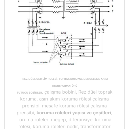
REZİDÜEL GERİLİM ROLESİ, TOPRAK KORUMA, DENGELEME AKIM
TRANSFORMATÖRÜ
çalışma bobini, Rezidüel toprak
TUTUCU BOBİNLER,
koruma, aşırı akım koruma rölesi çalışma
prensibi, mesafe koruma rölesi çalışma
prensibi,
koruma röleleri yapısı ve çeşitleri,
oruma röleleri megep, diferansiyel koruma
rölesi, koruma röleleri nedir, transformatör