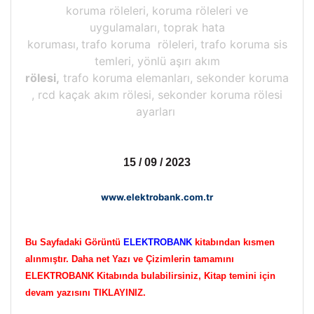
koruma röleleri, koruma röleleri ve
uygulamaları, toprak hata
koruması,
trafo koruma röleleri, trafo koruma sis
temleri, yönlü aşırı akım
rölesi,
trafo koruma elemanları, sekonder koruma
, rcd kaçak akım rölesi, sekonder koruma rölesi
ayarları
15 / 09 / 2023
www.elektrobank.com.tr
Bu Sayfadaki Görüntü
ELEKTROBANK
kitabından kısmen
alınmıştır. Daha net Yazı ve Çizimlerin tamamını
ELEKTROBANK Kitabında bulabilirsiniz, Kitap temini için
devam yazısını TIKLAYINIZ.