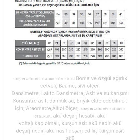
Bome ve özgül agırlık
KURŞUN AKÜLERİN ELEKTROLİT ÖZELLİKLERİ
cetveli, Baume, sıvı ölçer,
Dansimetre, Lakto Dansimetre, Asit ve su karışımı
Konsantre asit, damıtık su, Eriyik elde edebilmek
için, Areometre,Alkol ölçer,
KURŞUN AKÜLERİN ELEKTROLİT
akü deşarj hesabı, akü
ÖZELLİKLERİ,
voltajı kaç olmalı, kurşun asit akü nedir, akü
deşarj nedir, akü nasıl deşarj edilir, kurşun asit
akü