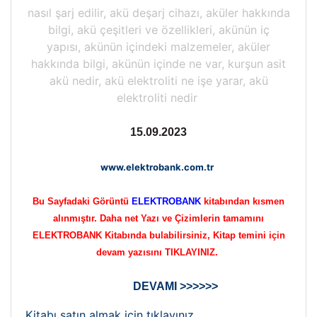
nasıl şarj edilir, akü deşarj cihazı, aküler hakkında
bilgi, akü çeşitleri ve özellikleri, akünün iç
yapısı, akünün içindeki malzemeler, aküler
hakkında bilgi, akünün içinde ne var, kurşun asit
akü nedir, akü elektroliti ne işe yarar, akü
elektroliti nedir
15.09.2023
www.elektrobank.com.tr
Bu Sayfadaki Görüntü
ELEKTROBANK
kitabından kısmen
alınmıştır. Daha net Yazı ve Çizimlerin tamamını
ELEKTROBANK Kitabında bulabilirsiniz, Kitap temini için
devam yazısını TIKLAYINIZ.
DEVAMI >>>>>>
Kitabı satın almak için tıklayınız..